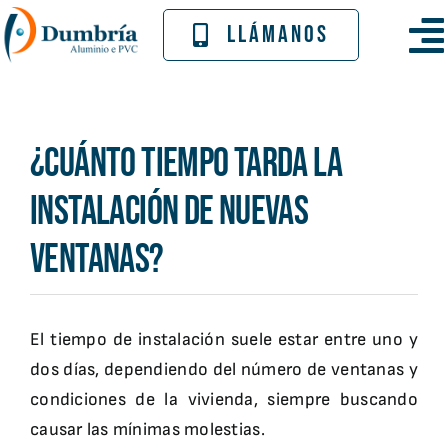
Skip
LLÁMANOS
to
To
content
Nav
Inicio
¿Cuánto tiempo tarda la
Empresa
instalación de nuevas
Catálogo
ventanas?
Proyectos
El tiempo de instalación suele estar entre uno y
Contacto
dos días, dependiendo del número de ventanas y
condiciones de la vivienda, siempre buscando
causar las mínimas molestias.