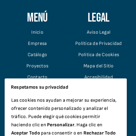
Menú
Legal
Inicio
Aviso Legal
Empresa
Política de Privacidad
Catálogo
Política de Cookies
Proyectos
Mapa del Sitio
Contacto
Accesibilidad
Respetamos su privacidad
Las cookies nos ayudan a mejorar su experiencia,
ofrecer contenido personalizado y analizar el
tráfico. Puede elegir qué cookies permitir
© Copyright 2026 Dumbría Aluminio e PVC S.L. |
haciendo clic en
Personalizar
. Haga clic en
Desarrollo:
Infortendas.com
Aceptar Todo
para consentir o en
Rechazar Todo