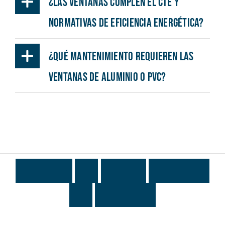
¿Las ventanas cumplen el CTE y
normativas de eficiencia energética?
¿Qué mantenimiento requieren las
ventanas de aluminio o PVC?
¿
T
o
d
a
v
í
a
c
o
n
d
u
d
a
s
?
C
o
n
t
a
c
t
a
c
o
n
n
o
s
o
t
r
o
s