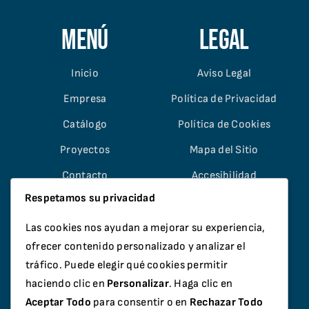
Menú
Legal
Inicio
Aviso Legal
Empresa
Política de Privacidad
Catálogo
Política de Cookies
Proyectos
Mapa del Sitio
Contacto
Accesibilidad
Respetamos su privacidad
Las cookies nos ayudan a mejorar su experiencia,
ofrecer contenido personalizado y analizar el
tráfico. Puede elegir qué cookies permitir
© Copyright 2026 Dumbría Aluminio e PVC S.L. |
haciendo clic en
Personalizar
. Haga clic en
Desarrollo:
Infortendas.com
Aceptar Todo
para consentir o en
Rechazar Todo