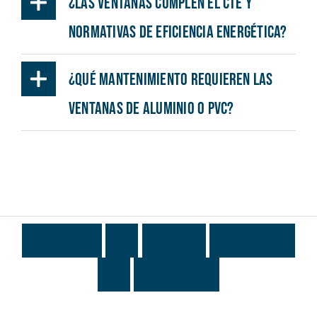
¿Las ventanas cumplen el CTE y
normativas de eficiencia energética?
¿Qué mantenimiento requieren las
ventanas de aluminio o PVC?
¿
T
o
d
a
v
í
a
c
o
n
d
u
d
a
s
?
C
o
n
t
a
c
t
a
c
o
n
n
o
s
o
t
r
o
s